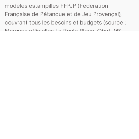
modèles estampillés FFPJP (Fédération
Française de Pétanque et de Jeu Provençal),
couvrant tous les besoins et budgets (source :
Marques officielles La Boule Bleue, Obut, MS
Pétanque). Mais où cliquer ou glisser la main ?
Niveau, style, terrain, sensations... l’idéal, ce n’est
pas la boule universelle, c’est la vôtre.
Niveau : débutant, confirmé ou
expert ? Un choix évolutif
Débutant·e
: la régularité avant l’extravagance.
Optez pour robustesse, coût maîtrisé, tolérance.
Joueur régulier·ère
: sensations et précision en
ligne de mire. Equilibre, souplesse, adaptation au
style de jeu.
Compétiteur·rice
: ajustement millimétré,
parameter personnalisé (gravure, poids exact,