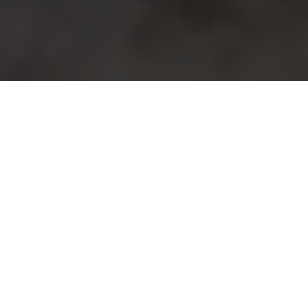
Accueil
›
Technique et progression en pétanque
›
Maîtriser le tir à la pétanque : techniques
approuvées par les champions des Alpes-
Maritimes
7
Technique et progression en pétanque
Le tir à la pétanque sur