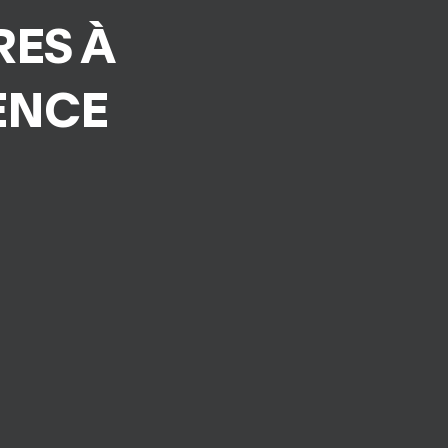
RES À
ENCE